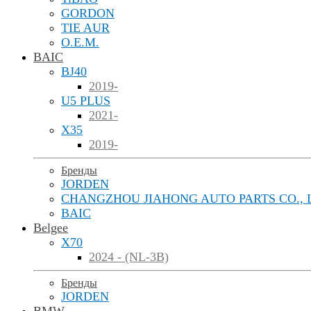
GORDON
TIE AUR
O.E.M.
BAIC
BJ40
2019-
U5 PLUS
2021-
X35
2019-
Бренды
JORDEN
CHANGZHOU JIAHONG AUTO PARTS CO., 
BAIC
Belgee
X70
2024 - (NL-3B)
Бренды
JORDEN