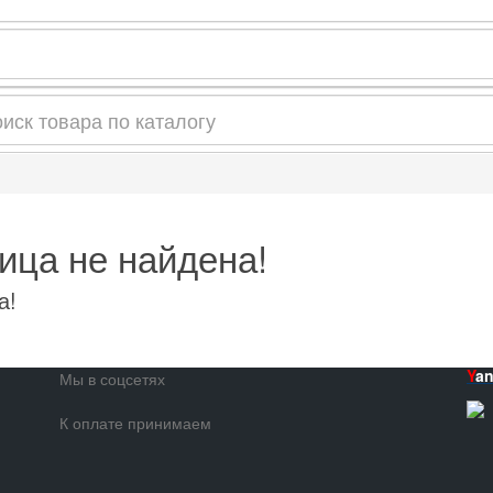
ица не найдена!
а!
Y
a
Мы в соцсетях
К оплате принимаем