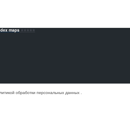
ndex maps
⭐️⭐️⭐️⭐️⭐️
литикой обработки персональных данных
.