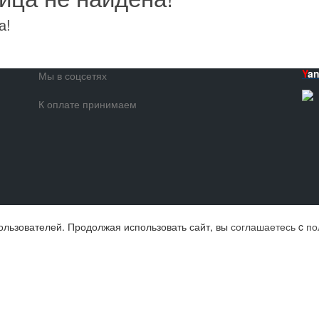
а!
Y
a
Мы в соцсетях
К оплате принимаем
ользователей. Продолжая использовать сайт, вы
соглашаетесь
c
по