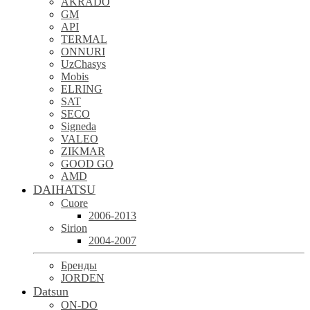
AKRADO
GM
API
TERMAL
ONNURI
UzChasys
Mobis
ELRING
SAT
SECO
Signeda
VALEO
ZIKMAR
GOOD GO
AMD
DAIHATSU
Cuore
2006-2013
Sirion
2004-2007
Бренды
JORDEN
Datsun
ON-DO