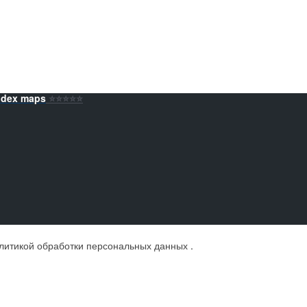
ndex maps
⭐️⭐️⭐️⭐️⭐️
литикой обработки персональных данных
.