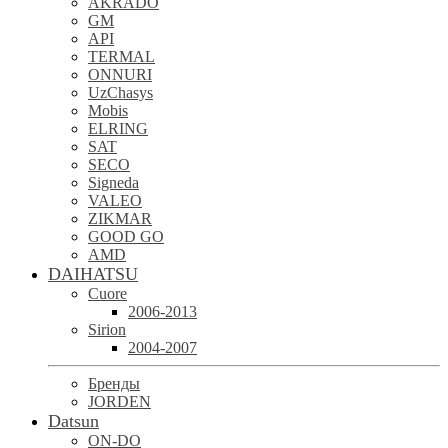
AKRADO
GM
API
TERMAL
ONNURI
UzChasys
Mobis
ELRING
SAT
SECO
Signeda
VALEO
ZIKMAR
GOOD GO
AMD
DAIHATSU
Cuore
2006-2013
Sirion
2004-2007
Бренды
JORDEN
Datsun
ON-DO