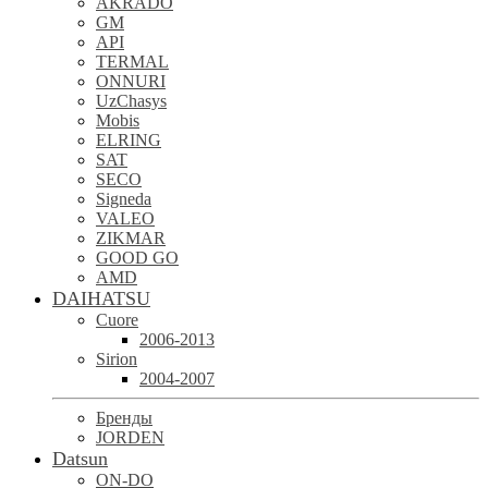
AKRADO
GM
API
TERMAL
ONNURI
UzChasys
Mobis
ELRING
SAT
SECO
Signeda
VALEO
ZIKMAR
GOOD GO
AMD
DAIHATSU
Cuore
2006-2013
Sirion
2004-2007
Бренды
JORDEN
Datsun
ON-DO