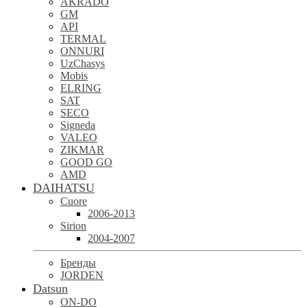
AKRADO
GM
API
TERMAL
ONNURI
UzChasys
Mobis
ELRING
SAT
SECO
Signeda
VALEO
ZIKMAR
GOOD GO
AMD
DAIHATSU
Cuore
2006-2013
Sirion
2004-2007
Бренды
JORDEN
Datsun
ON-DO