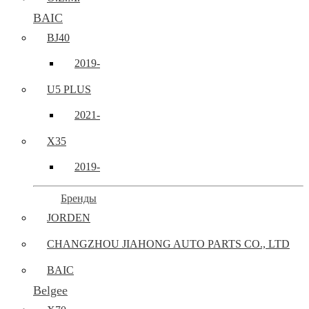
BAIC
BJ40
2019-
U5 PLUS
2021-
X35
2019-
Бренды
JORDEN
CHANGZHOU JIAHONG AUTO PARTS CO., LTD
BAIC
Belgee