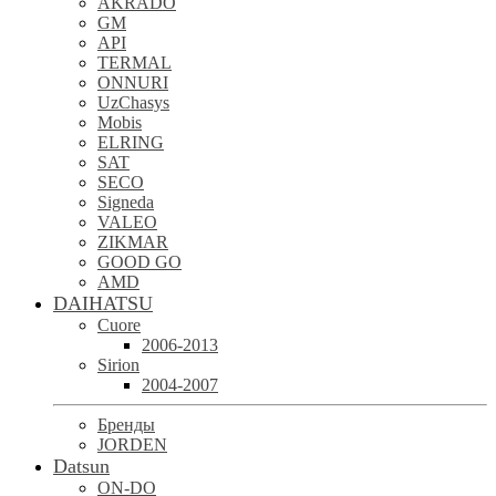
AKRADO
GM
API
TERMAL
ONNURI
UzChasys
Mobis
ELRING
SAT
SECO
Signeda
VALEO
ZIKMAR
GOOD GO
AMD
DAIHATSU
Cuore
2006-2013
Sirion
2004-2007
Бренды
JORDEN
Datsun
ON-DO