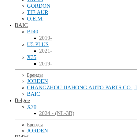
GORDON
TIE AUR
O.E.M.
BAIC
BJ40
2019-
U5 PLUS
2021-
X35
2019-
Бренды
JORDEN
CHANGZHOU JIAHONG AUTO PARTS CO., 
BAIC
Belgee
X70
2024 - (NL-3B)
Бренды
JORDEN