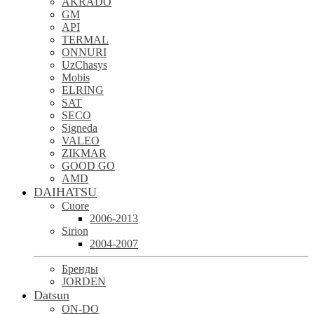
AKRADO
GM
API
TERMAL
ONNURI
UzChasys
Mobis
ELRING
SAT
SECO
Signeda
VALEO
ZIKMAR
GOOD GO
AMD
DAIHATSU
Cuore
2006-2013
Sirion
2004-2007
Бренды
JORDEN
Datsun
ON-DO