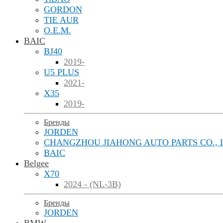
GORDON
TIE AUR
O.E.M.
BAIC
BJ40
2019-
U5 PLUS
2021-
X35
2019-
Бренды
JORDEN
CHANGZHOU JIAHONG AUTO PARTS CO., 
BAIC
Belgee
X70
2024 - (NL-3B)
Бренды
JORDEN